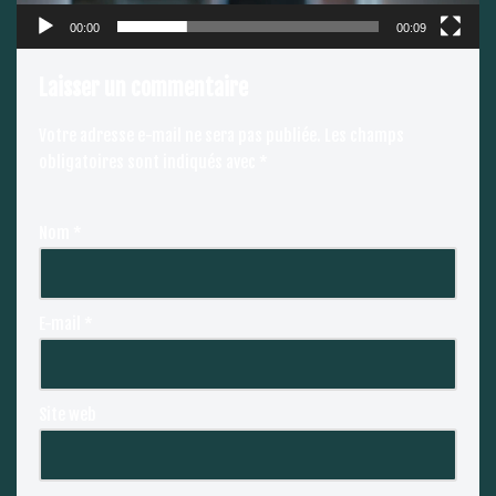
00:00
00:09
Laisser un commentaire
Votre adresse e-mail ne sera pas publiée.
Les champs
obligatoires sont indiqués avec
*
Nom
*
E-mail
*
Site web