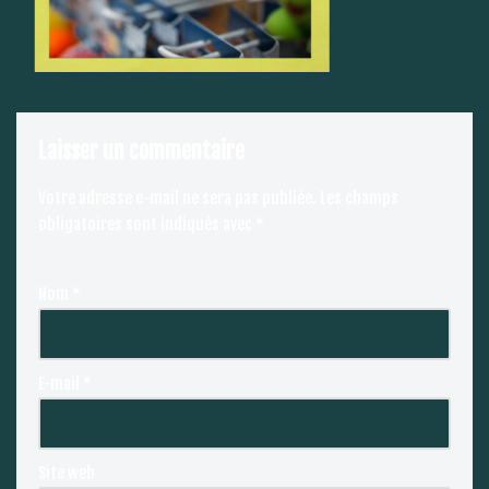
Laisser un commentaire
Votre adresse e-mail ne sera pas publiée.
Les champs
obligatoires sont indiqués avec
*
Nom
*
E-mail
*
Site web