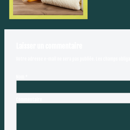
Laisser un commentaire
Votre adresse e-mail ne sera pas publiée.
Les champs obliga
Nom
*
Commentaire