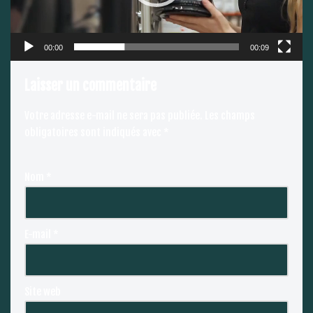
00:00
00:09
Laisser un commentaire
Votre adresse e-mail ne sera pas publiée.
Les champs
obligatoires sont indiqués avec
*
Nom
*
E-mail
*
Site web