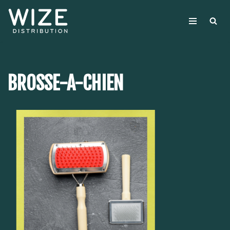
Aller
au
contenu
BROSSE-A-CHIEN