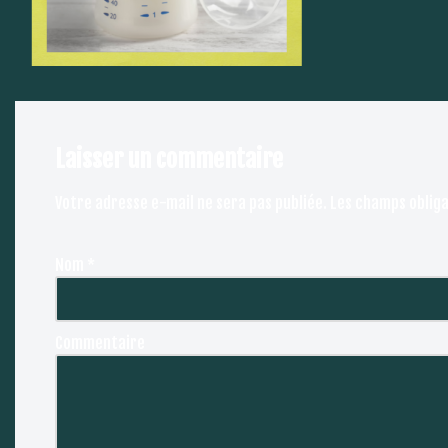
Laisser un commentaire
Votre adresse e-mail ne sera pas publiée.
Les champs obliga
Nom
*
Commentaire