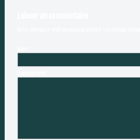
Laisser un commentaire
Votre adresse e-mail ne sera pas publiée.
Les champs obliga
Nom
*
Commentaire