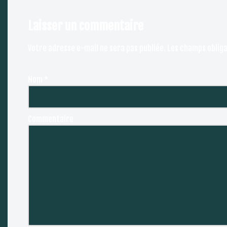
Laisser un commentaire
Votre adresse e-mail ne sera pas publiée.
Les champs obliga
Nom
*
Commentaire