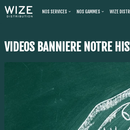
NOS SERVICES
NOS GAMMES
WIZE DIST
Aller
au
contenu
VIDEOS BANNIERE NOTRE HIS
Lecteur
vidéo